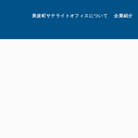
美波町
ミナミマリンラボ
個人情報保護方針
美波町サテライトオフィスについて
企業紹介
©美波町サテライトオフィスプロモーションプロジェクト