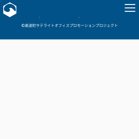
お問い合わせ
美波町
ミナミマリンラボ
個人情報保護方針
©美波町サテライトオフィスプロモーションプロジェクト