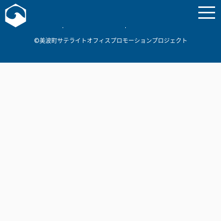
お問い合わせ
美波町
ミナミマリンラボ
個人情報保護方針
©美波町サテライトオフィスプロモーションプロジェクト