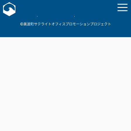
お問い合わせ
美波町
ミナミマリンラボ
個人情報保護方針
©美波町サテライトオフィスプロモーションプロジェクト