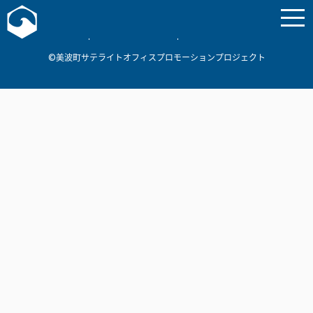
お問い合わせ
美波町
ミナミマリンラボ
個人情報保護方針
©美波町サテライトオフィスプロモーションプロジェクト