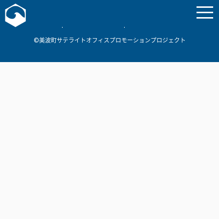
お問い合わせ
美波町
ミナミマリンラボ
個人情報保護方針
©美波町サテライトオフィスプロモーションプロジェクト