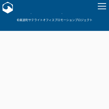
お問い合わせ
美波町
ミナミマリンラボ
個人情報保護方針
©美波町サテライトオフィスプロモーションプロジェクト