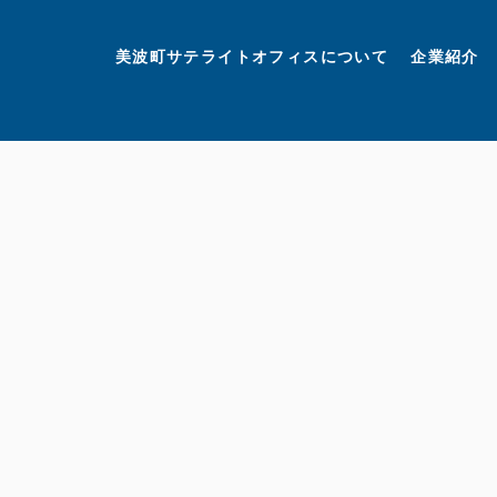
美波町
ミナミマリンラボ
個人情報保護方針
美波町サテライトオフィスについて
企業紹介
©美波町サテライトオフィスプロモーションプロジェクト