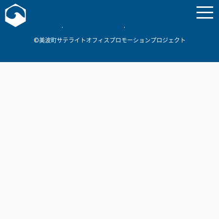
お問い合わせ
美波町
ミナミマリンラボ
個人情報保護方針
©美波町サテライトオフィスプロモーションプロジェクト