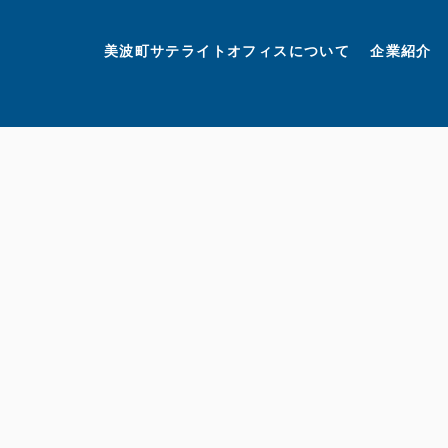
美波町
ミナミマリンラボ
個人情報保護方針
美波町サテライトオフィスについて
企業紹介
©美波町サテライトオフィスプロモーションプロジェクト