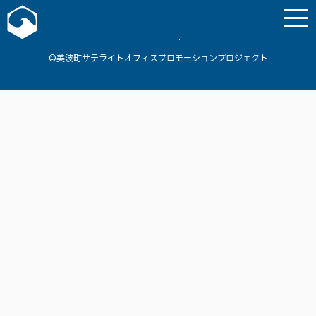
お問い合わせ
美波町
ミナミマリンラボ
個人情報保護方針
©美波町サテライトオフィスプロモーションプロジェクト