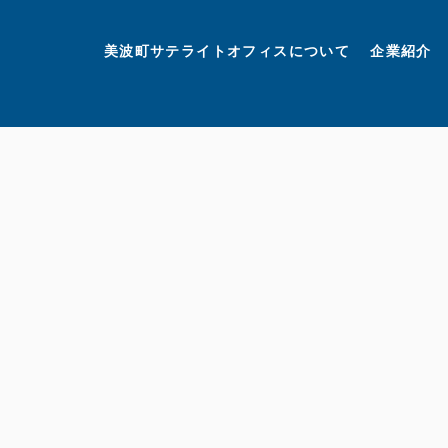
美波町
ミナミマリンラボ
個人情報保護方針
美波町サテライトオフィスについて
企業紹介
©美波町サテライトオフィスプロモーションプロジェクト