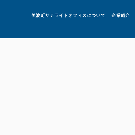
美波町
ミナミマリンラボ
個人情報保護方針
美波町サテライトオフィスについて
企業紹介
©美波町サテライトオフィスプロモーションプロジェクト