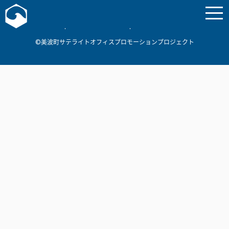
お問い合わせ
美波町
ミナミマリンラボ
個人情報保護方針
©美波町サテライトオフィスプロモーションプロジェクト