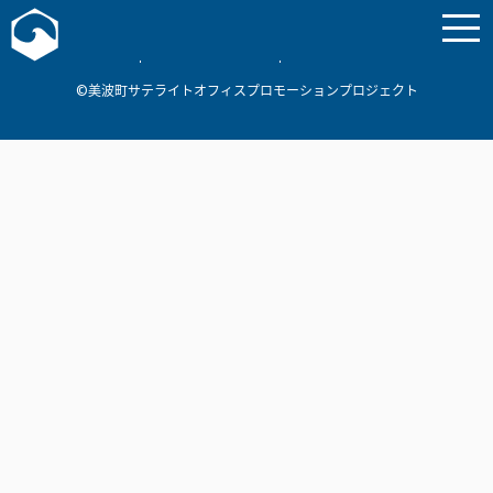
お問い合わせ
美波町
ミナミマリンラボ
個人情報保護方針
©美波町サテライトオフィスプロモーションプロジェクト