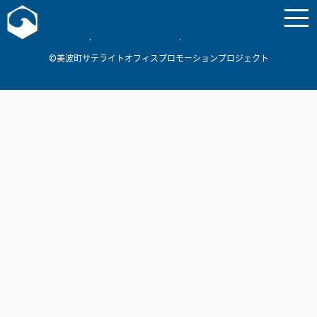
お問い合わせ
美波町
ミナミマリンラボ
個人情報保護方針
©美波町サテライトオフィスプロモーションプロジェクト