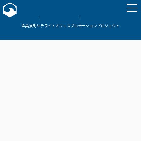
お問い合わせ
美波町
ミナミマリンラボ
個人情報保護方針
©美波町サテライトオフィスプロモーションプロジェクト