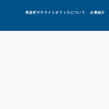
美波町
ミナミマリンラボ
個人情報保護方針
美波町サテライトオフィスについて
企業紹介
©美波町サテライトオフィスプロモーションプロジェクト