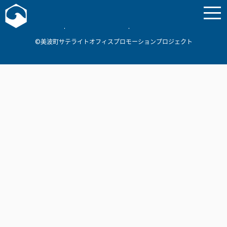
お問い合わせ
美波町
ミナミマリンラボ
個人情報保護方針
©美波町サテライトオフィスプロモーションプロジェクト