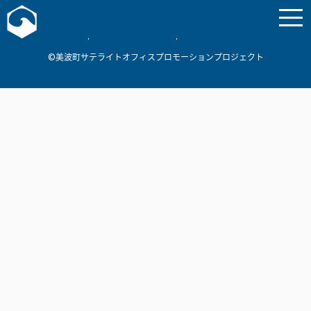
お問い合わせ
美波町
ミナミマリンラボ
個人情報保護方針
©美波町サテライトオフィスプロモーションプロジェクト