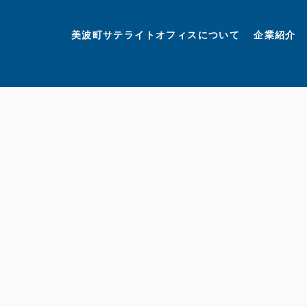
美波町
ミナミマリンラボ
個人情報保護方針
美波町サテライトオフィスについて
企業紹介
©美波町サテライトオフィスプロモーションプロジェクト