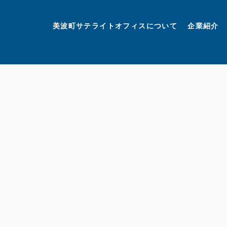
美波町
ミナミマリンラボ
個人情報保護方針
美波町サテライトオフィスについて
企業紹介
©美波町サテライトオフィスプロモーションプロジェクト