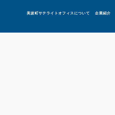
美波町
ミナミマリンラボ
個人情報保護方針
美波町サテライトオフィスについて
企業紹介
©美波町サテライトオフィスプロモーションプロジェクト