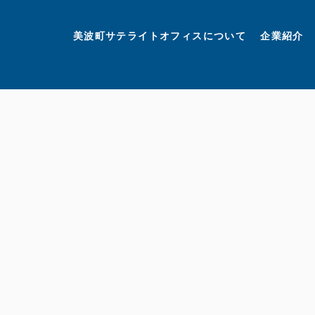
美波町
ミナミマリンラボ
個人情報保護方針
美波町サテライトオフィスについて
企業紹介
©美波町サテライトオフィスプロモーションプロジェクト