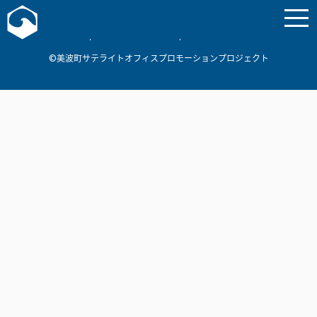
お問い合わせ
美波町
ミナミマリンラボ
個人情報保護方針
©美波町サテライトオフィスプロモーションプロジェクト