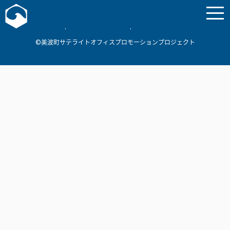
お問い合わせ
美波町
ミナミマリンラボ
個人情報保護方針
©美波町サテライトオフィスプロモーションプロジェクト