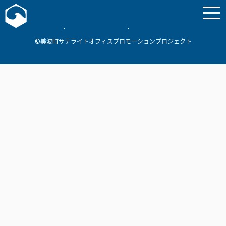
お問い合わせ
美波町
ミナミマリンラボ
個人情報保護方針
©美波町サテライトオフィスプロモーションプロジェクト