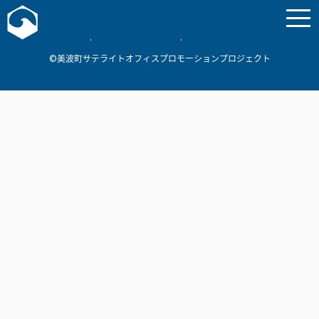
お問い合わせ
美波町
ミナミマリンラボ
個人情報保護方針
©美波町サテライトオフィスプロモーションプロジェクト