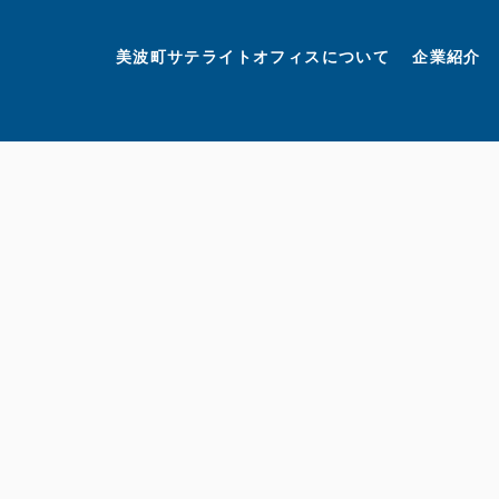
美波町
ミナミマリンラボ
個人情報保護方針
美波町サテライトオフィスについて
企業紹介
©美波町サテライトオフィスプロモーションプロジェクト