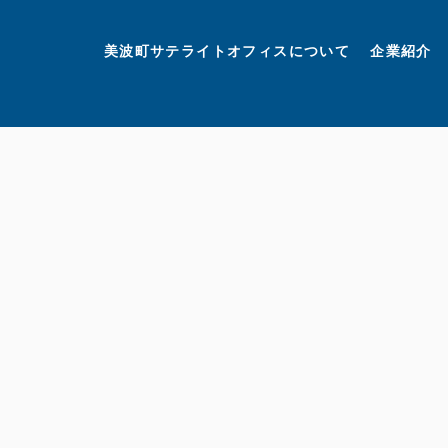
美波町
ミナミマリンラボ
個人情報保護方針
美波町サテライトオフィスについて
企業紹介
©美波町サテライトオフィスプロモーションプロジェクト