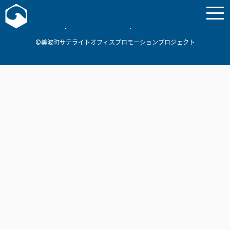
お問い合わせ
美波町
ミナミマリンラボ
個人情報保護方針
©美波町サテライトオフィスプロモーションプロジェクト