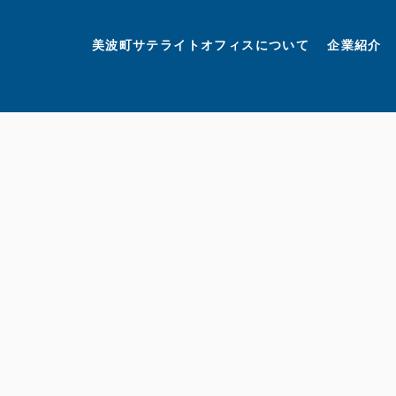
美波町
ミナミマリンラボ
個人情報保護方針
美波町サテライトオフィスについて
企業紹介
©美波町サテライトオフィスプロモーションプロジェクト