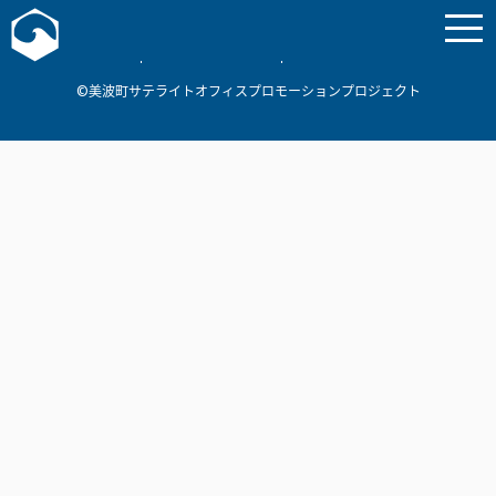
お問い合わせ
美波町
ミナミマリンラボ
個人情報保護方針
©美波町サテライトオフィスプロモーションプロジェクト