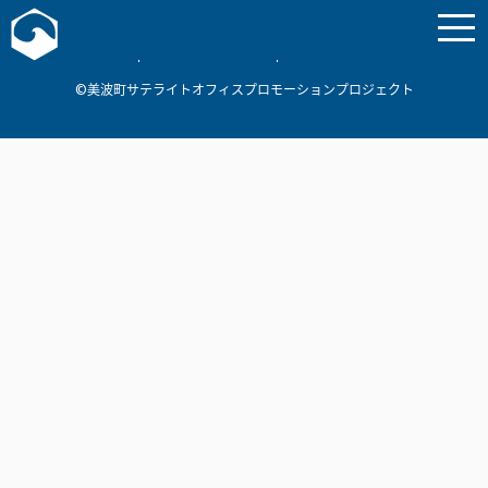
お問い合わせ
美波町
ミナミマリンラボ
個人情報保護方針
©美波町サテライトオフィスプロモーションプロジェクト