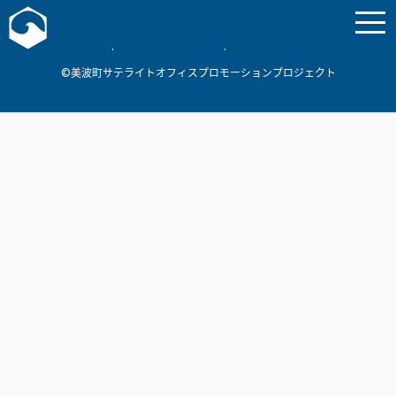
お問い合わせ
美波町
ミナミマリンラボ
個人情報保護方針
©美波町サテライトオフィスプロモーションプロジェクト