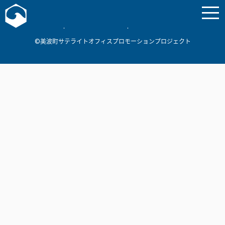
お問い合わせ
美波町
ミナミマリンラボ
個人情報保護方針
©美波町サテライトオフィスプロモーションプロジェクト