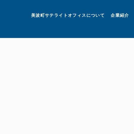
美波町
ミナミマリンラボ
個人情報保護方針
美波町サテライトオフィスについて
企業紹介
©美波町サテライトオフィスプロモーションプロジェクト