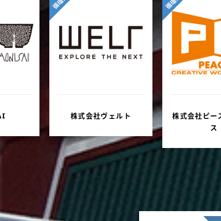
循環型
循環型
ェルト
株式会社ピースリーピー
三井共同建設
ス
ント株