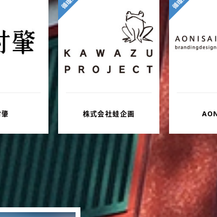
循環型
循環型
社蛙企画
AONISAI
株式会