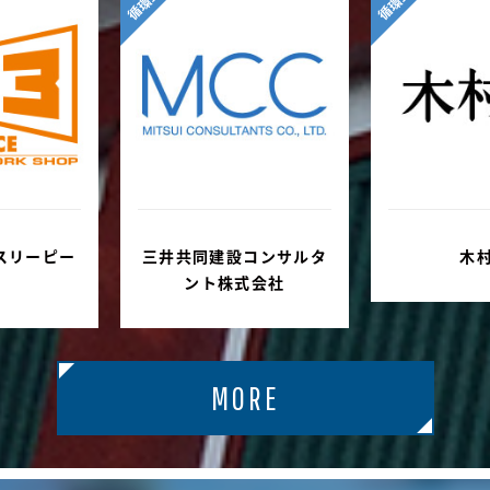
循環型
循環型
コンサルタ
木村肇
株式会
式会社
MORE