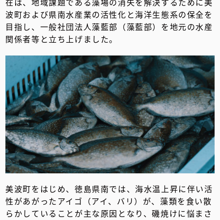
在は、地域課題である藻場の消失を解決するために美
波町および県南水産業の活性化と海洋生態系の保全を
目指し、一般社団法人藻藍部（藻藍部）を地元の水産
関係者等と立ち上げました。
美波町をはじめ、徳島県南では、海水温上昇に伴い活
性があがったアイゴ（アイ、バリ）が、藻類を食い散
らかしていることが主な原因となり、磯焼けに悩まさ